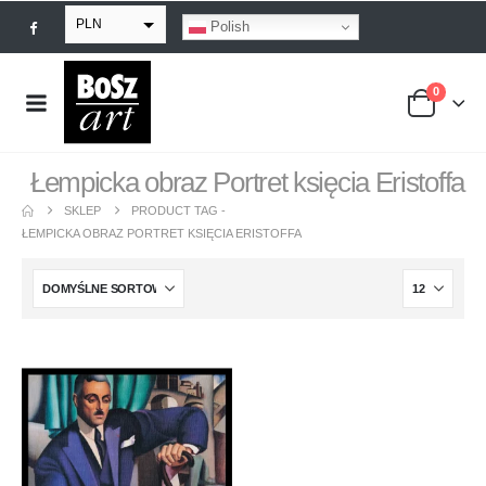
PLN
Polish
EUR
0
USD
GBP
Łempicka obraz Portret księcia Eristoffa
SKLEP
PRODUCT TAG -
ŁEMPICKA OBRAZ PORTRET KSIĘCIA ERISTOFFA