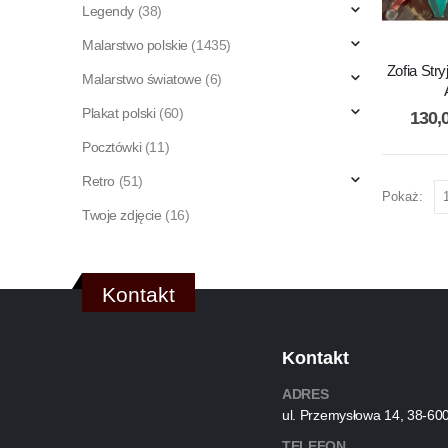
Legendy
(38)
Malarstwo polskie
(1435)
Zofia Str
Malarstwo światowe
(6)
Plakat polski
(60)
130,
Pocztówki
(11)
Retro
(51)
Pokaż:
Twoje zdjęcie
(16)
Kontakt
Kontakt
ADRES
ul. Przemysłowa 14, 38-60
TELEFON