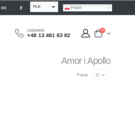
PLN
Polish
SIĘ
EUR
USD
0
ZADZWOŃ
+48 13 461 63 82
GBP
Amor i Apollo
Pokaż: