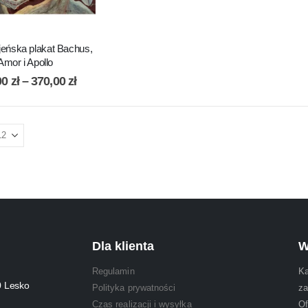
yjeńska plakat Bachus,
Amor i Apollo
00
zł
–
370,00
zł
Dla klienta
W
Regulamin
Ka
0 Lesko
Polityka prywatności
za
Czas realizacji i wysyłka
Of