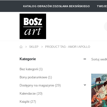
KATALOG OBRAZÓW ZDZISŁAWA BEKSIŃSKIEGO
TWOJE
SKLEP
PRODUCT TAG -
AMOR I APOLLO
Kategorie
Sortuj wedł
Bez kategorii
(1)
Bony podarunkowe
(1)
Dostępny na magazynie
(29)
Kalendarze
(20)
Książki
(27)