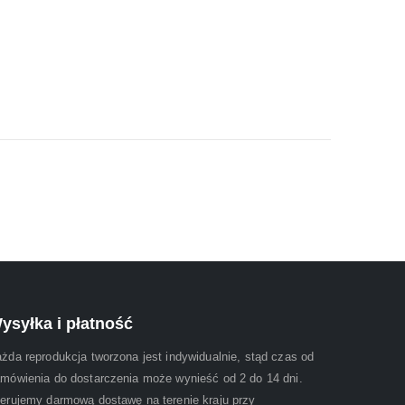
ysyłka i płatność
żda reprodukcja tworzona jest indywidualnie, stąd czas od
mówienia do dostarczenia może wynieść od 2 do 14 dni.
erujemy darmową dostawę na terenie kraju przy