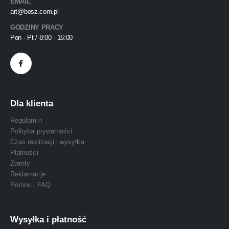
EMAIL
art@bosz.com.pl
GODZINY PRACY
Pon - Pt / 8:00 - 16:00
Dla klienta
Regulamin
Polityka prywatności
Czas realizacji i wysyłka
Płatności
Zwroty
Reklamacje
Pomoc i FAQ
Wysyłka i płatność